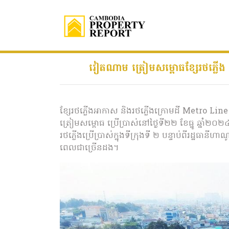
វៀតណាម ត្រៀមសម្ពោធខ្សែរថភ្លើង
ខ្សែរថភ្លើងអាកាស និងរថភ្លើងក្រោមដី Metro Line ដ
ត្រៀមសម្ពោធ ប្រើប្រាស់នៅថ្ងៃទី២២ ខែធ្នូ ឆ្នាំ២០
រថភ្លើងប្រើប្រាស់ក្នុងទីក្រុងទី ២ បន្ទាប់ពីរដ្ឋធា
ពេលជាច្រើនដង។