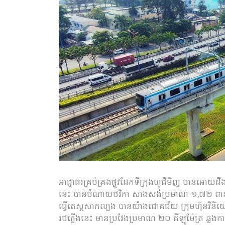
អាជ្ញាធរគ្រប់គ្រងផ្លូវដែកទីក្រុងហូជីមិញ បានអោយ
នេះ បានចំណាយថវិកា សាងសង់ប្រមាណ ១,៧២ ពាន
ធ្វើតេស្ដសាកល្បង បានយ៉ាងជោគជ័យ ក្រុមហ៊ុនវិនិ
រថភ្លើងនេះ មានប្រវែងប្រមាណ ២០ គីឡូម៉ែត្រ ឆ្លងក