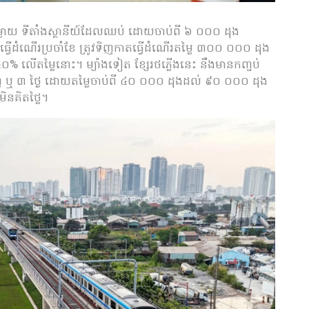
ចម្ងាយ ទីតាំងស្ថានីយ៍ដែលឈប់ ដោយចាប់ពី ៦ ០០០ ដុង
្វើដំណើរប្រចាំខែ ត្រូវទិញកាតធ្វើដំណើរតម្លៃ ៣០០ ០០០ ដុង
លៃ ៥០% លើតម្លៃនោះ។ ម្យ៉ាងទៀត ខ្សែរថភ្លើងនេះ នឹងមានកញ្ចប់
េញ ឬ ៣ ថ្ងៃ ដោយតម្លៃចាប់ពី ៤០ ០០០ ដុងដល់ ៩០ ០០០ ដុង
ិនគិតថ្លៃ។