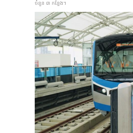
ចំនួន ៣ កន្លែង។