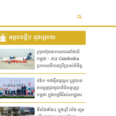
អត្ថបទថ្មីៗ ចុងក្រោយ
ក្រុមហ៊ុនអាកាសចរណ៍ជាតិ
កម្ពុជា - Air Cambodia
ប្រកាសពីការប្រើប្រាស់និមិត្ត
សញ្ញាថ្មី "សត្វត្រយ៉ង" ចាប់ពី
ថ្ងៃទី ១៥មករាឆ្នាំ២០២៦ នេះ!
ថវិកា ១៥ម៉ឺនដុល្លារ ត្រូវបាន
ឧបត្ថម្ភជូនមូលនិធិគន្ធបុប្ផា
កម្ពុជា ក្នុងកម្មវិធីរត់សប្បុរស
ធម៌ “3000 ជំហានដើម្បី
មូលនិធិគន្ធបុប្ផា” រៀបចំដោយ
ទីតាំងទាំង៤ ក្នុងបុរី ប៉េង ហួត
ប៉េង ហួត គ្រុប