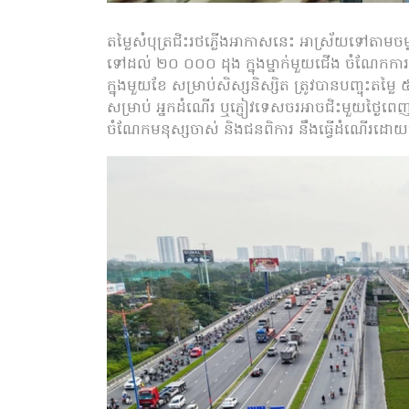
តម្លៃសំបុត្រជិះរថភ្លើងអាកាសនេះ អាស្រ័យទៅតាម
ទៅដល់ ២០ ០០០ ដុង ក្នុងម្នាក់មួយជើង ចំណែកការធ
ក្នុងមួយខែ សម្រាប់សិស្សនិស្សិត ត្រូវបានបញ្ចុះតម្
សម្រាប់ អ្នកដំណើរ ឬភ្ញៀវទេសចរអាចជិះមួយថ្ងៃព
ចំណែកមនុស្សចាស់ និងជនពិការ នឹងធ្វើដំណើរដោយម