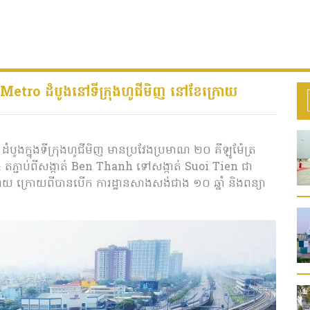
 Metro ដំបូងនៅទីក្រុងហូជីមិញ នៅខែក្រោយ
ំបូងក្នុងទីក្រុងហូជីមិញ មានប្រវែងប្រមាណ ២០ គីឡូម៉ែត្រ
២៤ តភ្ជាប់ពីសង្កាត់ Ben Thanh ទៅសង្កាត់ Suoi Tien ជា
នីហាណូយ ក្រោយពីបានបើក ការដ្ឋានសាងសង់ជាង ១០ ឆ្នាំ និងពន្យា