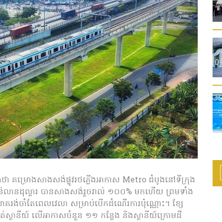
ដឹងថា គម្រោងសាងសង់ផ្លូវរថភ្លើងអាកាស Metro ដំបូងនៅទីក្រុង
់លានដុល្លារ បានសាងសង់រួចរាល់ ១០០% មកហើយ ព្រមទាំង
យោគរង់ចាំតែពេលវេលា សម្រាប់បើកដំណើរការប៉ុណ្ណោះ។ ខ្សែ
ាត់ស្ថានីយ៍ លើអាកាសចំនួន ១១ កន្លែង និងស្ថានីយ៍ក្រោមដី