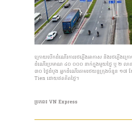
ក្រោយបើកដំណើរការរថភ្លើងអាកាស និងរថភ្លើងក្រោមដី
ដំណើរប្រមាណ ៤០ ០០០ នាក់ក្នុងមួយថ្ងៃ ឬ ២ លា
៣០ ថ្ងៃដំបូង អ្នកដំណើរតាមរថយន្ដក្រុងចំនួន ១៧ 
Tien ដោយឥតគិតថ្លៃ។
ប្រភព៖ VN Express