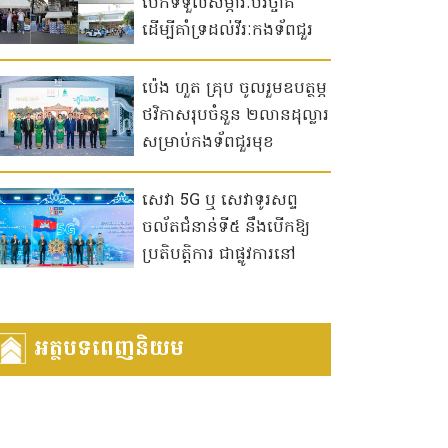
បើកទទួលសម្ភារៈបរិច្ចាគ
ដើម្បីគាំទ្រដល់វីរៈកងទ័ពជួរ
មុខ និងបងប្អូនភៀសសឹក
ប៉េង ហួត គ្រុប ចូលរួមឧបត្ថម្ភ
ថវិកាសរុបចំនួន ២លានដុល្លារ
សម្រាប់កងទ័ពជួរមុខ
និងជនភៀសសឹក
សេវា 5G ឬ សេវាទូរសព្ទ
ចល័តជំនាន់ទី៥ នឹងបើកឱ្យ
ប្រតិបត្តិការ ជាផ្លូវការនៅ
កម្ពុជា​ ចាប់ពីឆ្នាំ ២០២៦ ទៅ
អត្ថបទពេញនិយម