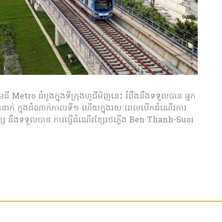
 Metro ដំបូងក្នុងទីក្រុងហូជីមិញនេះ រំពឹងនឹងទទួលបាន អ្នក
ននាក់ ក្នុងដំណាក់កាលទី១ ហើយក្នុងរយៈពេលបើកដំណើរការ
ខ្សែ នឹងទទួលបាន ការធ្វើដំណើរខ្សែរថភ្លើង Ben Thanh-Suoi