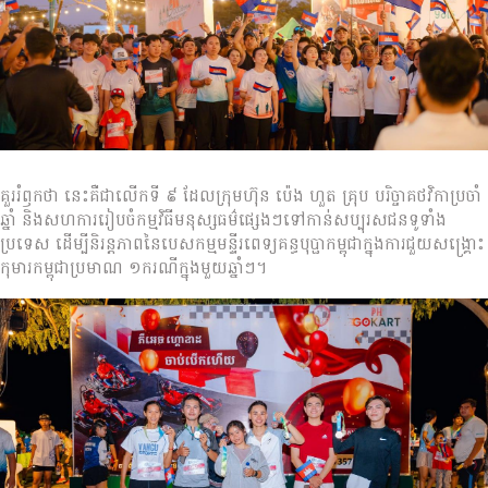
គួររំឭកថា នេះគឺជាលើកទី ៩ ដែលក្រុមហ៊ុន ប៉េង ហួត គ្រុប បរិច្ចាគថវិកាប្រចាំ
ឆ្នាំ និងសហការរៀបចំកម្មវិធីមនុស្សធម៌ផ្សេងៗទៅកាន់សប្បុរសជនទូទាំង
ប្រទេស ដើម្បីនិរន្តភាពនៃបេសកម្មមន្ទីរពេទ្យគន្ធបុប្ផាកម្ពុជាក្នុងការជួយសង្រ្គោះ
កុមារកម្ពុជាប្រមាណ ១ករណីក្នុងមួយឆ្នាំៗ។