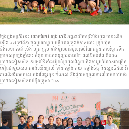
ថ្លែងក្នុងកម្មវិធីនេះ
លោកជំទាវ ហុង ដានី
អគ្គនាយិកាបុរីប៉េងហួត បានលើក
ឡើង <<ក្រៅពីការចូលរួមជាមួយ មន្ទីរពេទ្យក្នុងឱកាសនេះ ក្រុមហ៊ុន
និងសហគមន៍ ប៉េង ហួត គ្រុប ទាំងមូលបានចូលរួមចំណែកក្នុងការបរិច្ចាគទឹក
ប្រាក់សរុបក្នុងឆ្នាំនេះ ចំនួន ៣លានដុល្លារអាមេរិក ដល់វីរកងទ័ព និងបង
ប្អូនជនភៀសសឹក ការផ្ដល់ទីតាំងរៀបចំប្រមូលជំនួយ និងការរួមចំណែកជាច្រើន
ទៀតជាមួយសហគមន៍យើងផ្ទាល់ ទាំងកម្លាំងកាយ កម្លាំងចិត្ត និងស្មារតីដល់ វីរ
ភាពដ៏អង់អាចរបស់ កងទ័ពជួរមុខទាំងអស់ និងជួយសម្រួលការលំបាករបស់បង
ប្អូនជនភៀសសឹករាប់ម៉ឺនគ្រួសារ។>>