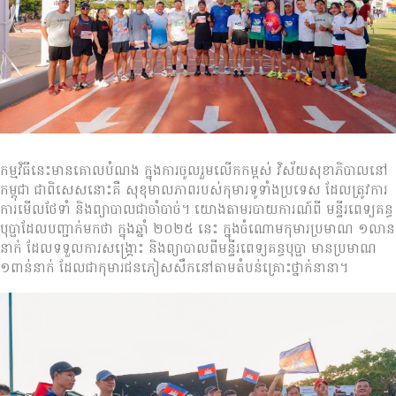
កម្មវិធីនេះមានគោលបំណង ក្នុងការចូលរួមលើកកម្ពស់ វិស័យសុខាភិបាលនៅ
កម្ពុជា ជាពិសេសនោះគឺ សុខុមាលភាពរបស់កុមារទូទាំងប្រទេស ដែលត្រូវការ
ការមើលថែទាំ និងព្យាបាលជាចាំបាច់។ យោងតាមរបាយការណ៍ពី មន្ទីរពេទ្យគន្ធ
បុប្ផាដែលបញ្ជាក់មកថា ក្នុងឆ្នាំ ២០២៥ នេះ ក្នុងចំណោមកុមារប្រមាណ ១លាន
នាក់ ដែលទទួលការសង្គ្រោះ និងព្យាបាលពីមន្ទីរពេទ្យគន្ធបុប្ផា មានប្រមាណ
១ពាន់នាក់ ដែលជាកុមារជនភៀសសឹកនៅតាមតំបន់គ្រោះថ្នាក់នានា។