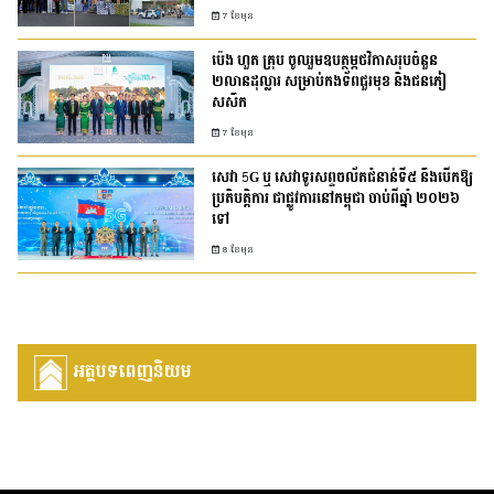
7 ខែមុន
ប៉េង ហួត គ្រុប ចូលរួមឧបត្ថម្ភថវិកាសរុបចំនួន
២លានដុល្លារ សម្រាប់កងទ័ពជួរមុខ និងជនភៀ
សសឹក
7 ខែមុន
សេវា 5G ឬ សេវាទូរសព្ទចល័តជំនាន់ទី៥ នឹងបើកឱ្យ
ប្រតិបត្តិការ ជាផ្លូវការនៅកម្ពុជា​ ចាប់ពីឆ្នាំ ២០២៦
ទៅ
8 ខែមុន
អត្ថបទពេញនិយម