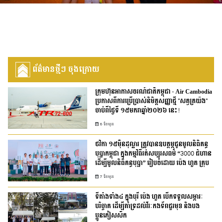
ព័ត៌មានថ្មីៗ ចុងក្រោយ
ក្រុមហ៊ុនអាកាសចរណ៍ជាតិកម្ពុជា - Air Cambodia
ប្រកាសពីការប្រើប្រាស់និមិត្តសញ្ញាថ្មី "សត្វត្រយ៉ង"
ចាប់ពីថ្ងៃទី ១៥មករាឆ្នាំ២០២៦ នេះ!
6 ខែមុន
ថវិកា ១៥ម៉ឺនដុល្លារ ត្រូវបានឧបត្ថម្ភជូនមូលនិធិគន្ធ
បុប្ផាកម្ពុជា ក្នុងកម្មវិធីរត់សប្បុរសធម៌ “3000 ជំហាន
ដើម្បីមូលនិធិគន្ធបុប្ផា” រៀបចំដោយ ប៉េង ហួត គ្រុប
7 ខែមុន
ទីតាំងទាំង៤ ក្នុងបុរី ប៉េង ហួត បើកទទួលសម្ភារៈ
បរិច្ចាគ ដើម្បីគាំទ្រដល់វីរៈកងទ័ពជួរមុខ និងបង
ប្អូនភៀសសឹក