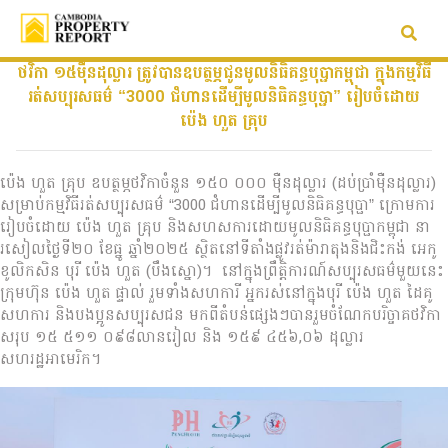
ថវិកា ១៥ម៉ឺនដុល្លារ ត្រូវបានឧបត្ថម្ភជូនមូលនិធិគន្ធបុប្ផាកម្ពុជា ក្នុងកម្មវិធី
រត់សប្បុរសធម៌ “3000 ជំហានដើម្បីមូលនិធិគន្ធបុប្ផា” រៀបចំដោយ
ប៉េង ហួត គ្រុប
ប៉េង ហួត គ្រុប ឧបត្ថម្ភថវិកាចំនួន ១៥០ ០០០ ម៉ឺនដុល្លារ (ដប់ប្រាំម៉ឺនដុល្លារ)
សម្រាប់កម្មវិធីរត់សប្បុរសធម៌ “3000 ជំហានដើម្បីមូលនិធិគន្ធបុប្ផា” ក្រោមការ
រៀបចំដោយ ប៉េង ហួត គ្រុប និងសហសការដោយមូលនិធិគន្ធបុប្ផាកម្ពុជា នា
រសៀលថ្ងៃទី២០ ខែធ្នូ ឆ្នាំ២០២៥ ស្ថិតនៅទីតាំងផ្លូវរត់ម៉ារាតុងនិងជិះកង់ អេកូ
ខូលិកសិន បុរី ប៉េង ហួត (បឹងស្នោ)។ នៅក្នុងព្រឹត្តិការណ៍សប្បុរសធម៌មួយនេះ
ក្រុមហ៊ុន ប៉េង ហួត ផ្ទាល់ រួមទាំងសហការី អ្នករស់នៅក្នុងបុរី ប៉េង ហួត ដៃគូ
សហការ និងបងប្អូនសប្បុរសជន មកពីតំបន់ផ្សេងៗបានរួមចំណែកបរិច្ចាគថវិកា
សរុប ១៥ ៥១១ ០៩៨លានរៀល និង ១៥៩ ៤៥៦,០៦ ដុល្លារ
សហរដ្ឋអាមេរិក។